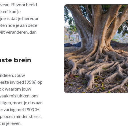
iveau. Bijvoorbeeld
en’, kun je
ne is dat je hiervoor
eten hoe je aan deze
 wilt veranderen, dan
ste brein
andelen. Jouw
este invloed (95%) op
 ook waarom jouw
vaak mislukken; om
ligen, moet je dus aan
n ervaring met PSYCH-
 proces minder stress,
in je leven.