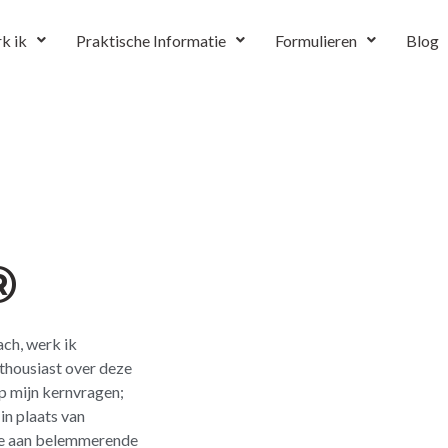
k ik
Praktische Informatie
Formulieren
Blog
®
ach, werk ik
housiast over deze
 mijn kernvragen;
in plaats van
e aan belemmerende