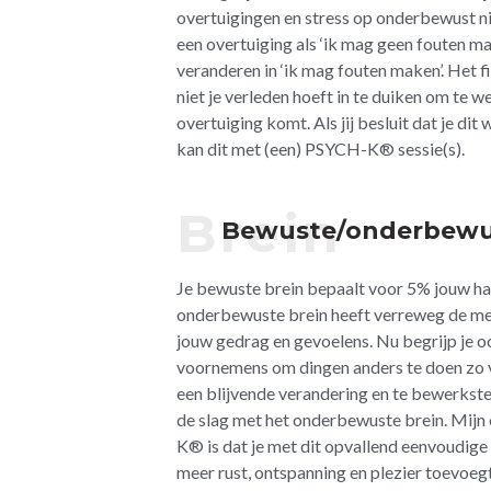
overtuigingen en stress op onderbewust n
een overtuiging als ‘ik mag geen fouten mak
veranderen in ‘ik mag fouten maken’. Het fij
niet je verleden hoeft in te duiken om te w
overtuiging komt. Als jij besluit dat je dit
kan dit met (een) PSYCH-K® sessie(s).
Brein
Bewuste/onderbewu
Je bewuste brein bepaalt voor 5% jouw h
onderbewuste brein heeft verreweg de me
jouw gedrag en gevoelens. Nu begrijp je
voornemens om dingen anders te doen zo 
een blijvende verandering en te bewerkstel
de slag met het onderbewuste brein. Mij
K® is dat je met dit opvallend eenvoudige
meer rust, ontspanning en plezier toevoegt 