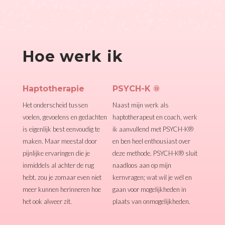
Hoe werk ik
Haptotherapie
PSYCH-K ®
Het onderscheid tussen
Naast mijn werk als
voelen, gevoelens en gedachten
haptotherapeut en coach, werk
is eigenlijk best eenvoudig te
ik aanvullend met PSYCH-K®
maken. Maar meestal door
en ben heel enthousiast over
pijnlijke ervaringen die je
deze methode. PSYCH-K® sluit
inmiddels al achter de rug
naadloos aan op mijn
hebt, zou je zomaar even niet
kernvragen; wat wil je wél en
meer kunnen herinneren hoe
gaan voor mogelijkheden in
het ook alweer zit.
plaats van onmogelijkheden.