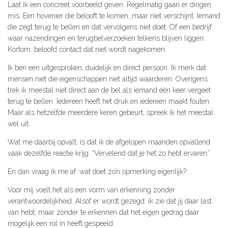
Laat ik een concreet voorbeeld geven. Regelmatig gaan er dingen
mis. Een hovenier die belooft te komen, maar niet verschijnt. Iemand
die zegt terug te bellen en dat vervolgens niet doet. Of een bedrijf
waar nazendingen en terugbelverzoeken telkens blijven liggen.
Kortom: beloofd contact dat niet wordt nagekomen.
Ik ben een uitgesproken, duidelijk en direct persoon. Ik merk dat
mensen niet die eigenschappen niet altijd waarderen. Overigens
trek ik meestal niet direct aan de bel als iemand één keer vergeet
terug te bellen. Iedereen heeft het druk en iedereen maakt fouten.
Maar als hetzelfde meerdere keren gebeurt, spreek ik het meestal
wel uit.
Wat me daarbij opvalt, is dat ik de afgelopen maanden opvallend
vaak dezelfde reactie krijg: “Vervelend dat je het zo hebt ervaren.”
En dan vraag ik me af: wat doet zo’n opmerking eigenlijk?
Voor mij voelt het als een vorm van erkenning zonder
verantwoordelijkheid. Alsof er wordt gezegd: ik zie dat jij daar last
van hebt, maar zonder te erkennen dat het eigen gedrag daar
mogelijk een rol in heeft gespeeld.