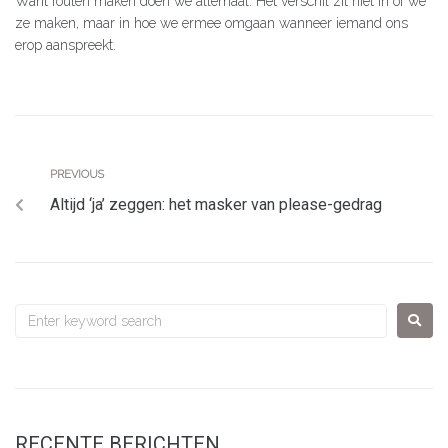
Want fouten maken doen we allemaal. Het verschil zit niet in óf we
ze maken, maar in hoe we ermee omgaan wanneer iemand ons
erop aanspreekt.
PREVIOUS
Altijd ‘ja’ zeggen: het masker van please-gedrag
RECENTE BERICHTEN