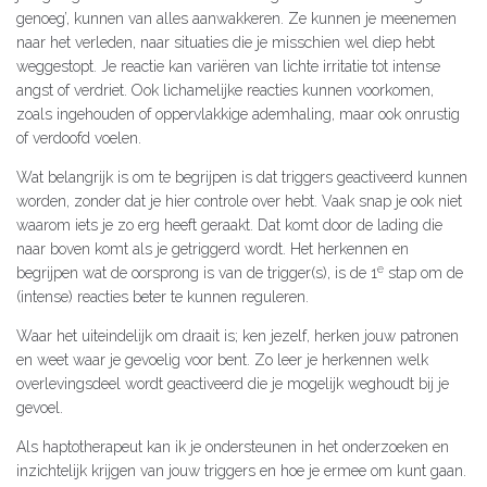
genoeg’, kunnen van alles aanwakkeren. Ze kunnen je meenemen
naar het verleden, naar situaties die je misschien wel diep hebt
weggestopt. Je reactie kan variëren van lichte irritatie tot intense
angst of verdriet. Ook lichamelijke reacties kunnen voorkomen,
zoals ingehouden of oppervlakkige ademhaling, maar ook onrustig
of verdoofd voelen.
Wat belangrijk is om te begrijpen is dat triggers geactiveerd kunnen
worden, zonder dat je hier controle over hebt. Vaak snap je ook niet
waarom iets je zo erg heeft geraakt. Dat komt door de lading die
naar boven komt als je getriggerd wordt. Het herkennen en
e
begrijpen wat de oorsprong is van de trigger(s), is de 1
stap om de
(intense) reacties beter te kunnen reguleren.
Waar het uiteindelijk om draait is; ken jezelf, herken jouw patronen
en weet waar je gevoelig voor bent. Zo leer je herkennen welk
overlevingsdeel wordt geactiveerd die je mogelijk weghoudt bij je
gevoel.
Als haptotherapeut kan ik je ondersteunen in het onderzoeken en
inzichtelijk krijgen van jouw triggers en hoe je ermee om kunt gaan.