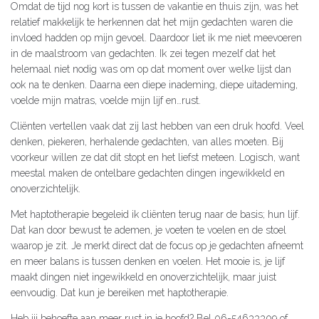
Omdat de tijd nog kort is tussen de vakantie en thuis zijn, was het
relatief makkelijk te herkennen dat het mijn gedachten waren die
invloed hadden op mijn gevoel. Daardoor liet ik me niet meevoeren
in de maalstroom van gedachten. Ik zei tegen mezelf dat het
helemaal niet nodig was om op dat moment over welke lijst dan
ook na te denken. Daarna een diepe inademing, diepe uitademing,
voelde mijn matras, voelde mijn lijf en…rust.
Cliënten vertellen vaak dat zij last hebben van een druk hoofd. Veel
denken, piekeren, herhalende gedachten, van alles moeten. Bij
voorkeur willen ze dat dit stopt en het liefst meteen. Logisch, want
meestal maken de ontelbare gedachten dingen ingewikkeld en
onoverzichtelijk.
Met haptotherapie begeleid ik cliënten terug naar de basis; hun lijf.
Dat kan door bewust te ademen, je voeten te voelen en de stoel
waarop je zit. Je merkt direct dat de focus op je gedachten afneemt
en meer balans is tussen denken en voelen. Het mooie is, je lijf
maakt dingen niet ingewikkeld en onoverzichtelijk, maar juist
eenvoudig. Dat kun je bereiken met haptotherapie.
Heb jij behoefte aan meer rust in je hoofd? Bel 06-54633309 of