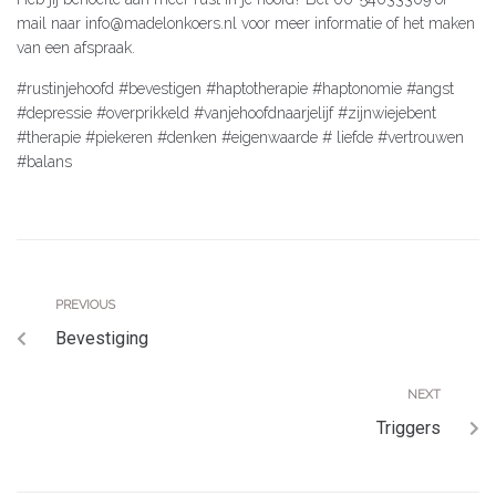
mail naar info@madelonkoers.nl voor meer informatie of het maken
van een afspraak.
#rustinjehoofd #bevestigen #haptotherapie #haptonomie #angst
#depressie #overprikkeld #vanjehoofdnaarjelijf #zijnwiejebent
#therapie #piekeren #denken #eigenwaarde # liefde #vertrouwen
#balans
PREVIOUS
Bevestiging
NEXT
Triggers